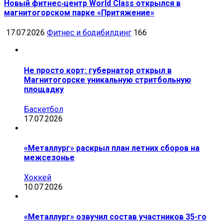
Новый фитнес‑центр World Class открылся в
магнитогорском парке «Притяжение»
17.07.2026
Фитнес и бодибилдинг
166
Не просто корт: губернатор открыл в
Магнитогорске уникальную стритбольную
площадку
Баскетбол
17.07.2026
«Металлург» раскрыл план летних сборов на
межсезонье
Хоккей
10.07.2026
«Металлург» озвучил состав участников 35-го