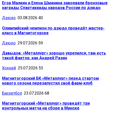
Егор Малкин и Елена Шманина завоевали бронзовые
награды Спартакиады народов России по дзюдо
Дзюдо
03.08.2026
40
Олимпийский чемпион по дзюдо проведёт мастер-
класс в Магнитогорске
Дзюдо
29.07.2026
59
Давыдов: «Металлург» хорошо укрепился, там есть
такой фактор, как Андрей Разин
Хоккей
25.07.2026
55
Магнитогорский БК «Металлург» перед стартом
нового сезона перезапустил свой фарм-клуб
Баскетбол
23.07.2026
68
Магнитогорский «Металлург» проведёт три
контрольных матча на сборе в Минске