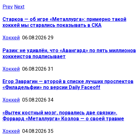
Prev
Next
Старков — об игре «Металлурга»: примерно такой
хоккей мы старались показывать в СКА
Хоккей
06.08.2026
29
Разин: не удивлён, что «Авангард» по пять миллионов
хоккеистов подписывает
Хоккей
06.08.2026
31
Егор Заврагин — второй в списке лучших проспектов
«Филадельфии» по версии Daily Faceoff
Хоккей
05.08.2026
34
«Вытек костный мозг, порвались две связки».
Форвард «Металлурга» Козлов — о своей травме
Хоккей
04.08.2026
35