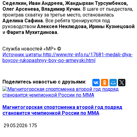
Седелкин, Иван Андреев, Жандырхан Турсумбеков,
Олег Арсенева, Владимир Кучин.
В шаге от пьедестала,
проиграв схватку за третье место, остановилась
Аделина Сафина.
Все ребята тренируются под
руководством
Алексея Неклюдова, Ирины Кузнецовой
и
Фарита Мухитдинова.
Служба новостей «МР» ©
Источник цитаты http://www.mr-info.ru/17681-medali-dlya-
boycov-rukopashnyy-boy-po-armeyski.html
Поделитесь новостью с друзьями:
Магнитогорская спортсменка второй год подряд
становится чемпионкой России по MMA
29.05.2026
175